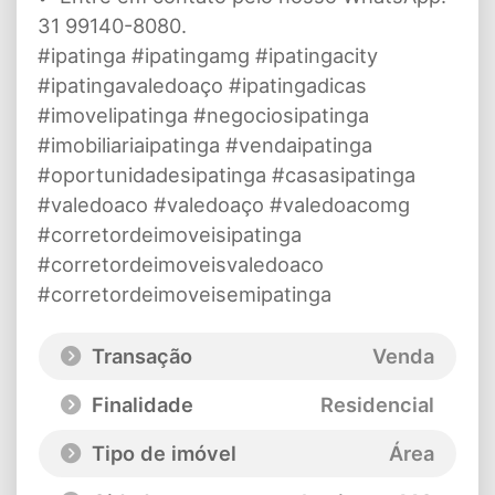
31 99140-8080.
#ipatinga #ipatingamg #ipatingacity
#ipatingavaledoaço #ipatingadicas
#imovelipatinga #negociosipatinga
#imobiliariaipatinga #vendaipatinga
#oportunidadesipatinga #casasipatinga
#valedoaco #valedoaço #valedoacomg
#corretordeimoveisipatinga
#corretordeimoveisvaledoaco
#corretordeimoveisemipatinga
Transação
Venda
Finalidade
Residencial
Tipo de imóvel
Área