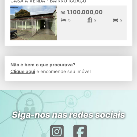
CASA À VENDA - BAIRRO IGUAÇU
1.100.000,00
R$
5
2
2
Não é bem o que procurava?
Clique aqui
e encomende seu imóvel
Siga-nos nas redes sociais