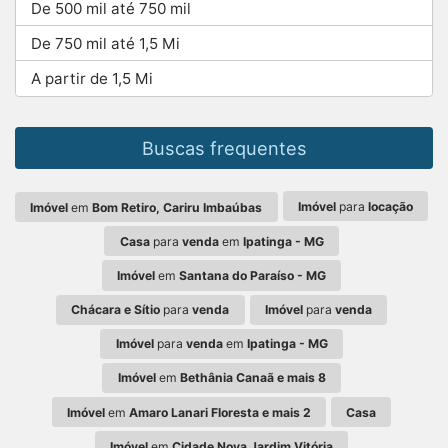
De 500 mil até 750 mil
De 750 mil até 1,5 Mi
A partir de 1,5 Mi
Buscas frequentes
Imóvel
para
locação
Imóvel
em
Bom Retiro, Cariru Imbaúbas
Casa
para
venda
em
Ipatinga - MG
Imóvel
em
Santana do Paraíso - MG
Chácara e Sítio
para
venda
Imóvel
para
venda
Imóvel
para
venda
em
Ipatinga - MG
Imóvel
em
Bethânia Canaã e mais 8
Imóvel
em
Amaro Lanari Floresta e mais 2
Casa
Imóvel
em
Cidade Nova Jardim Vitória