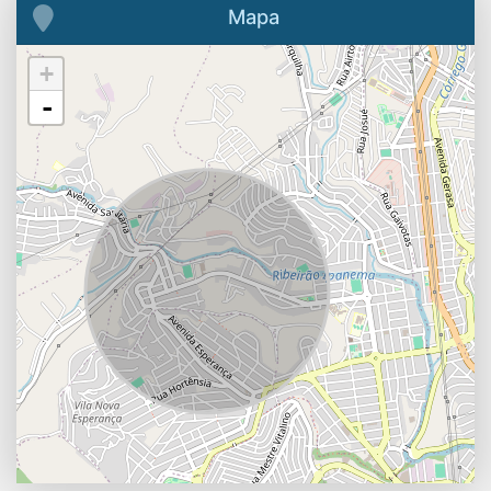
Mapa
+
-