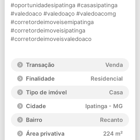
#oportunidadesipatinga #casasipatinga
#valedoaco #valedoaço #valedoacomg
#corretordeimoveisemipatinga
#corretordeimoveisipatinga
#corretordeimoveisvaledoaco
Transação
Venda
Finalidade
Residencial
Tipo de imóvel
Casa
Cidade
Ipatinga - MG
Bairro
Recanto
Área privativa
224 m²