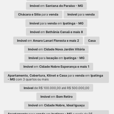
Imóvel
em
Santana do Paraíso - MG
Chácara e Sítio
para
venda
Imóvel
para
venda
Imóvel
para
venda
em
Ipatinga - MG
Imóvel
em
Bethânia Canaã e mais 8
Imóvel
em
Amaro Lanari Floresta e mais 2
Casa
Imóvel
em
Cidade Nova Jardim Vitória
Imóvel
para
locação
em
Ipatinga - MG
Imóvel
em
Cidade Nobre Esperança e mais 1
Apartamento, Cobertura, Kitnet e Casa
para
venda
em
Ipatinga
- MG
com 3 quartos ou mais
Imóvel
de R$ 100.000,00 até R$ 500.000,00
Imóvel
em
Bom Retiro
Imóvel
em
Cidade Nobre, Ideal Iguaçu
Apartamento
para
venda
em
Ipatinga - MG
a partir de R$